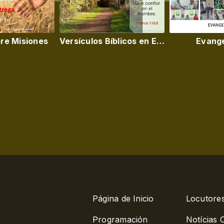
re Misiones
Versículos Bíblicos en Español
Evang
Página de Inicio
Locutore
Programación
Notícias C