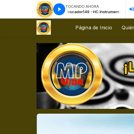
TOCANDO AHORA
HC Instrumental - Canto del Pescador
149 - HC Instrumental - Canto del 
Página de Inicio
Quié