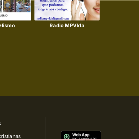
elismo
Radio MPVIda
s
ristianas