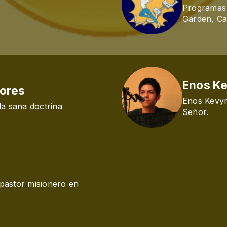
Programas 
Garden, Ca
Enos Ke
dores
Enos Kevyn Araujo, coope
la sana doctrina
Señor.
pastor misionero en