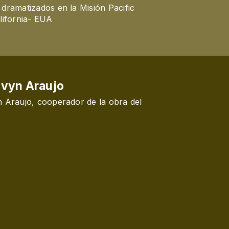
dramatizados en la Misión Pacific
lifornia- EUA
vyn Araujo
rador de la obra del