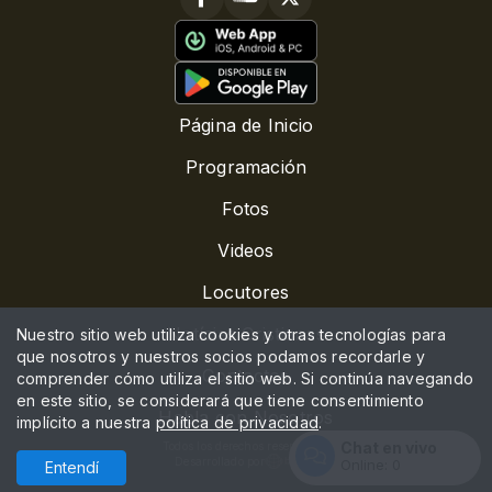
Página de Inicio
Programación
Fotos
Videos
Locutores
Notícias Cristianas
Nuestro sitio web utiliza cookies y otras tecnologías para
que nosotros y nuestros socios podamos recordarle y
Contactos
comprender cómo utiliza el sitio web. Si continúa navegando
en este sitio, se considerará que tiene consentimiento
Habla con Nosotros
implícito a nuestra
política de privacidad
.
Chat en vivo
Todos los derechos reservados.
Desarrollado por
Online:
0
Entendí